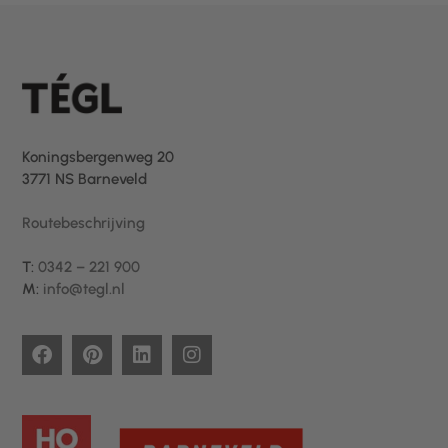
Koningsbergenweg 20
3771 NS Barneveld
Routebeschrijving
T:
0342 – 221 900
M:
info@tegl.nl
F
P
L
I
a
i
i
n
c
n
n
s
e
t
k
t
b
e
e
a
o
r
d
g