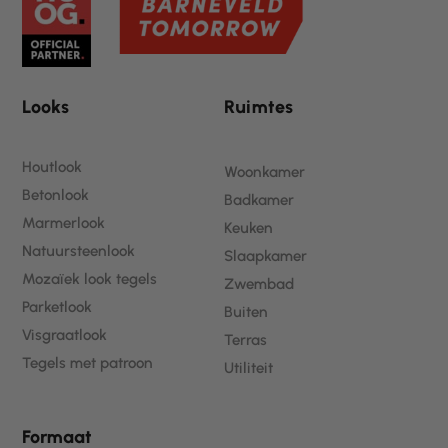
o
e
i
r
k
s
n
a
t
m
Looks
Ruimtes
Houtlook
Woonkamer
Betonlook
Badkamer
Marmerlook
Keuken
Natuursteenlook
Slaapkamer
Mozaïek look tegels
Zwembad
Parketlook
Buiten
Visgraatlook
Terras
Tegels met patroon
Utiliteit
Formaat