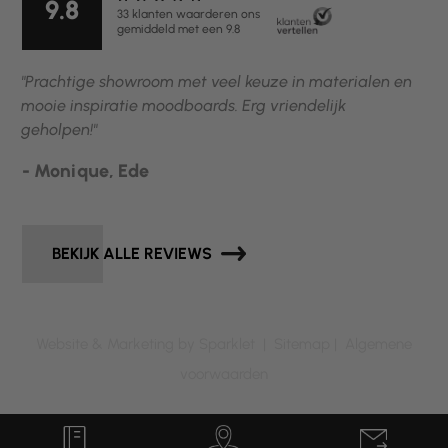
9.8
33 klanten waarderen ons
gemiddeld met een 9.8
"Prachtige showroom met veel keuze in materialen en
mooie inspiratie moodboards. Erg vriendelijk
geholpen!"
- Monique, Ede
BEKIJK ALLE REVIEWS
Website & Marketing by Sparklet |
Sitemap
|
Algemene
voorwaarden