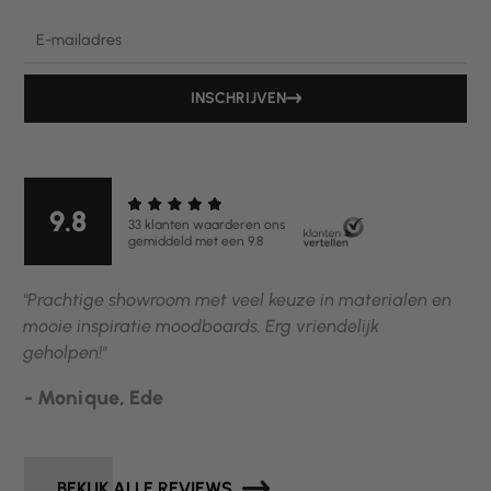
Email
INSCHRIJVEN
9.8
33 klanten waarderen ons
gemiddeld met een 9.8
"Prachtige showroom met veel keuze in materialen en
mooie inspiratie moodboards. Erg vriendelijk
geholpen!"
- Monique, Ede
BEKIJK ALLE REVIEWS