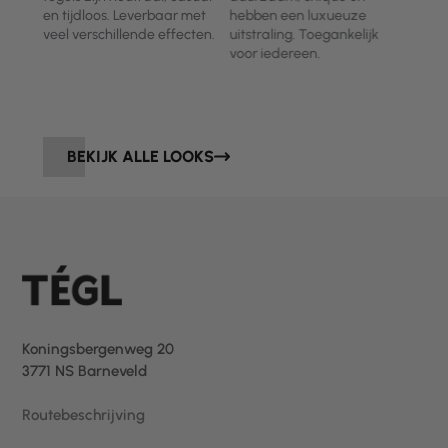
in
en tijdloos. Leverbaar met
hebben een luxueuze
natu
veel verschillende effecten.
uitstraling. Toegankelijk
natu
en.
voor iedereen.
BEKIJK ALLE LOOKS
Koningsbergenweg 20
3771 NS Barneveld
Routebeschrijving