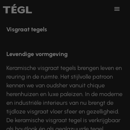
Ga naar de inhoud
Visgraat tegels
Levendige vormgeving
Keramische visgraat tegels brengen leven en
reuring in de ruimte. Het stijlvolle patroon
kennen we van oudsher vanuit chique
herenhuizen en luxe paleizen. In de moderne
en industriële interieurs van nu brengt de
tijdloze visgraat vloer sfeer en gezelligheid.
De keramische visgraat tegel is verkrijgbaar
als houtlook én als geglazuurde tegel.