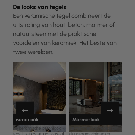
De looks van tegels
Een keramische tegel combineert de
uitstraling van hout, beton, marmer of
natuursteen met de praktische
voordelen van keramiek. Het beste van
twee werelden.
Betonlook
Marmerlook
Na
egels
De keramische betonlook
De marmerlook tegels zijn
Deze
tegels zijn neutraal, casual
duurzaam, chique en
bren