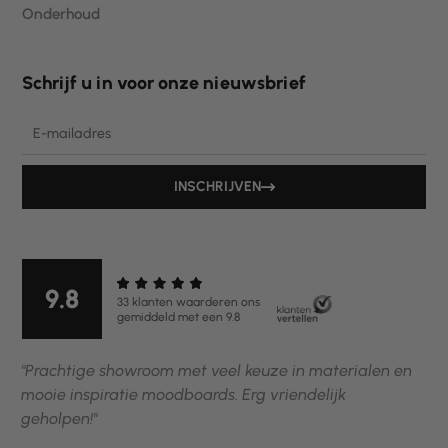
Onderhoud
Schrijf u in voor onze nieuwsbrief
Email
INSCHRIJVEN
9.8
33 klanten waarderen ons
gemiddeld met een 9.8
"Prachtige showroom met veel keuze in materialen en
mooie inspiratie moodboards. Erg vriendelijk
geholpen!"