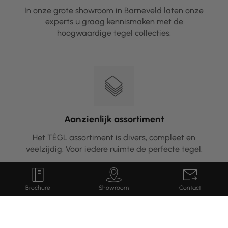
In onze grote showroom in Barneveld laten onze
experts u graag kennismaken met de
hoogwaardige tegel collecties.
Aanzienlijk assortiment
Het TÉGL assortiment is divers, compleet en
veelzijdig. Voor iedere ruimte de perfecte tegel.
Showroom
Brochure
Contact
Kennis van keramiek