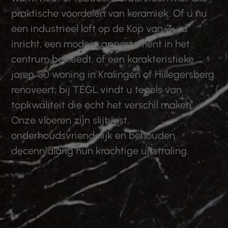
praktische voordelen van keramiek. Of u nu
een industrieel loft op de Kop van Zuid
inricht, een modern appartement in het
centrum bekleedt, of een karakteristieke
jaren ’30 woning in Kralingen of Hillegersberg
renoveert; bij TÉGL vindt u tegels van
topkwaliteit die echt het verschil maken.
Onze vloeren zijn slijtvast,
onderhoudsvriendelijk en behouden
decennialang hun krachtige uitstraling.