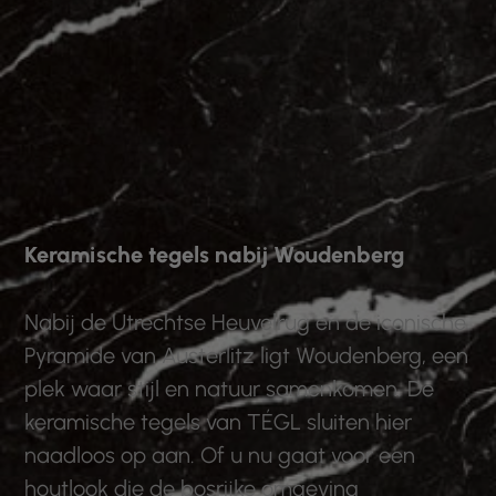
Keramische tegels nabij Woudenberg
Nabij de Utrechtse Heuvelrug en de iconische
Pyramide van Austerlitz ligt Woudenberg, een
plek waar stijl en natuur samenkomen. De
keramische tegels van TÉGL sluiten hier
naadloos op aan. Of u nu gaat voor een
houtlook die de bosrijke omgeving