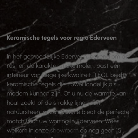
Keramische tegels voor regio Ederveen
In het gemoedelijke Ederveen, bekend om de
rust en de karakteristieke molen, past een
interieur van degelijke kwaliteit. TÉGL biedt
keramische tegels die zowel landelijk als
modern kunnen zijn. Of u nu de warmte van
hout zoekt of de strakke lijnen van
natuursteen, onze collectie biedt de perfecte
match voor uw woning in Ederveen. Wees
welkom in onze
showroom
op nog geen 15