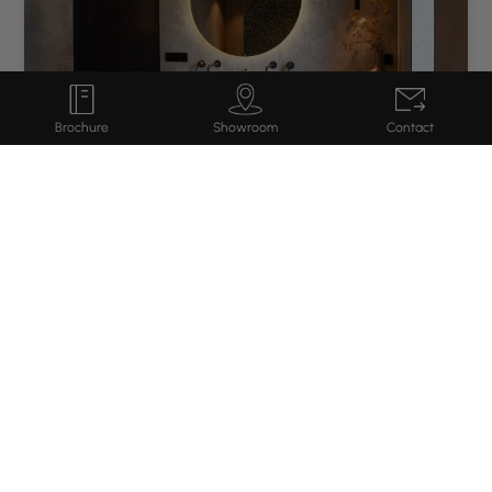
Showroom
Brochure
Contact
Tegels voor vrijstaande woning in
Ederveen
Lees verder
Uw zakelijke
partner
in regio
Ederveen