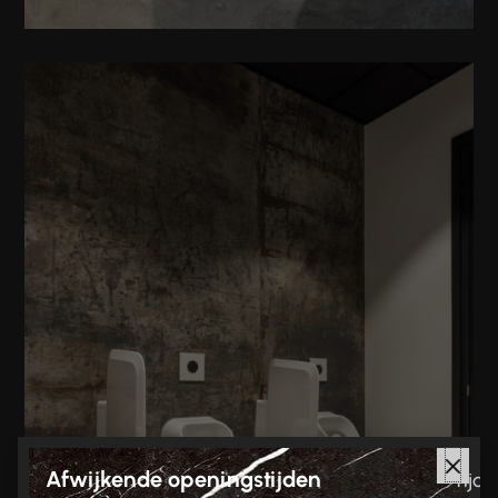
Afwijkende openingstijden
Tijd