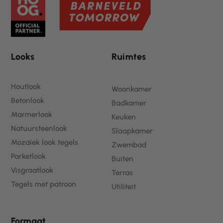
o
r
d
g
o
e
i
r
k
s
n
a
t
m
Looks
Ruimtes
Houtlook
Woonkamer
Betonlook
Badkamer
Marmerlook
Keuken
Natuursteenlook
Slaapkamer
Mozaïek look tegels
Zwembad
Parketlook
Buiten
Visgraatlook
Terras
Tegels met patroon
Utiliteit
Formaat