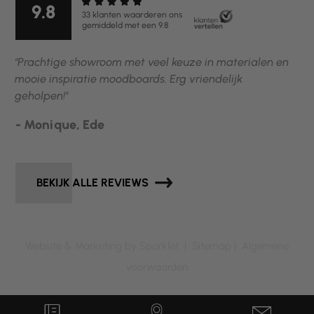
9.8
33 klanten waarderen ons
gemiddeld met een 9.8
"Prachtige showroom met veel keuze in materialen en
mooie inspiratie moodboards. Erg vriendelijk
geholpen!"
- Monique, Ede
BEKIJK ALLE REVIEWS
Website & Marketing by Sparklet |
Sitemap
|
Algemene
voorwaarden