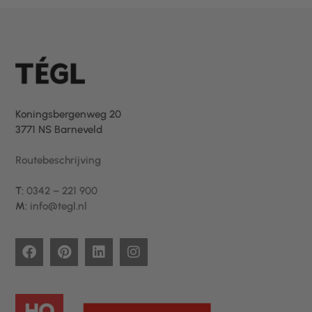
Koningsbergenweg 20
3771 NS Barneveld
Routebeschrijving
T:
0342 – 221 900
M:
info@tegl.nl
F
P
L
I
a
i
i
n
c
n
n
s
e
t
k
t
b
e
e
a