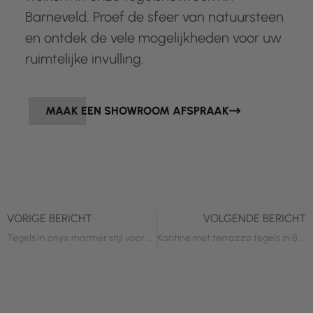
Barneveld. Proef de sfeer van natuursteen
en ontdek de vele mogelijkheden voor uw
ruimtelijke invulling.
MAAK EEN SHOWROOM AFSPRAAK
VORIGE BERICHT
VOLGENDE BERICHT
Tegels in onyx marmer stijl voor het Experience Center van Derk in Lunteren
Kantine met terrazzo tegels in Barneveld